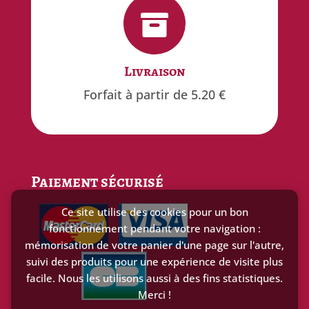


Gratuit
Livraison
offert à partir de 100€ d'achat
Forfait à partir de 5.20 €
Paiement sécurisé
Ce site utilise des cookies pour un bon
fonctionnement pendant votre navigation :
mémorisation de votre panier d'une page sur l'autre,
suivi des produits pour une expérience de visite plus
facile. Nous les utilisons aussi à des fins statistiques.
Merci !