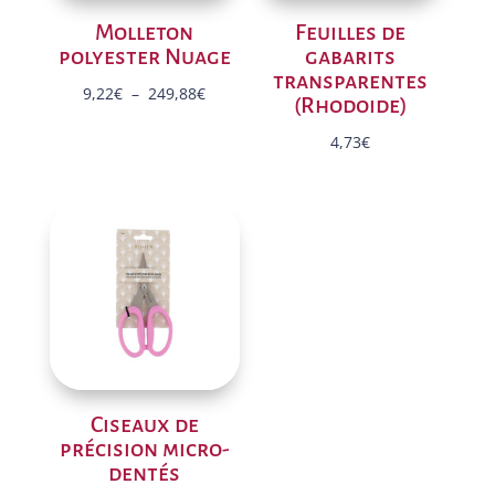
Molleton
Feuilles de
polyester Nuage
gabarits
transparentes
Plage
9,22
€
–
249,88
€
(Rhodoide)
de
4,73
€
prix :
9,22€
à
249,88€
Ciseaux de
précision micro-
dentés