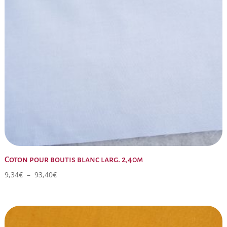
Coton pour boutis blanc larg. 2,40m
Plage
9,34
€
–
93,40
€
de
prix :
9,34€
à