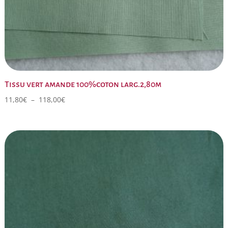
Tissu vert amande 100%coton larg.2,80m
Plage
11,80
€
–
118,00
€
de
prix :
11,80€
à
118,00€