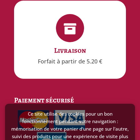


Gratuit
Livraison
offert à partir de 100€ d'achat
Forfait à partir de 5.20 €
Paiement sécurisé
Ce site utilise des cookies pour un bon
fonctionnement pendant votre navigation :
mémorisation de votre panier d'une page sur l'autre,
suivi des produits pour une expérience de visite plus