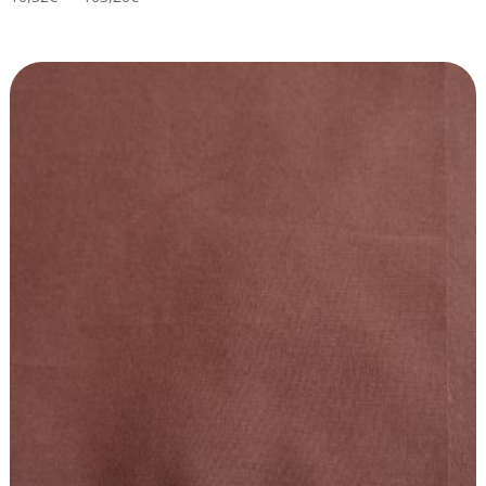
de
prix :
10,32€
à
103,20€