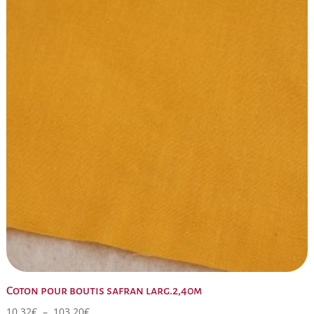
93,40€
Coton pour boutis safran larg.2,40m
Plage
10,32
€
–
103,20
€