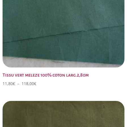
Tissu vert meleze 100% coton larg.2,80m
Plage
11,80
€
–
118,00
€
de
prix :
11,80€
à
118,00€