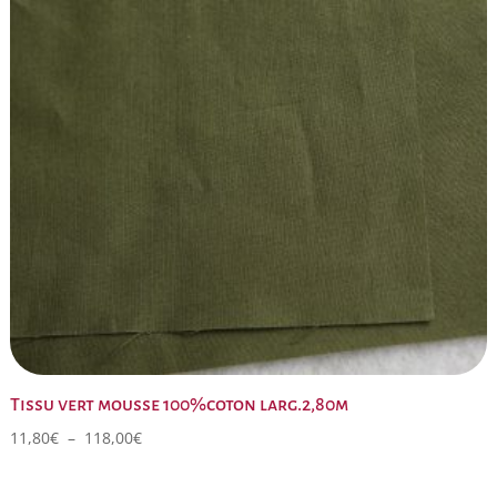
Tissu vert mousse 100%coton larg.2,80m
Plage
11,80
€
–
118,00
€
de
prix :