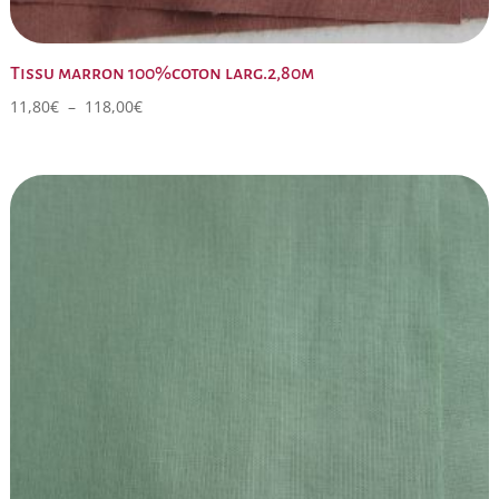
Tissu marron 100%coton larg.2,80m
Plage
11,80
€
–
118,00
€
de
prix :
11,80€
à
118,00€