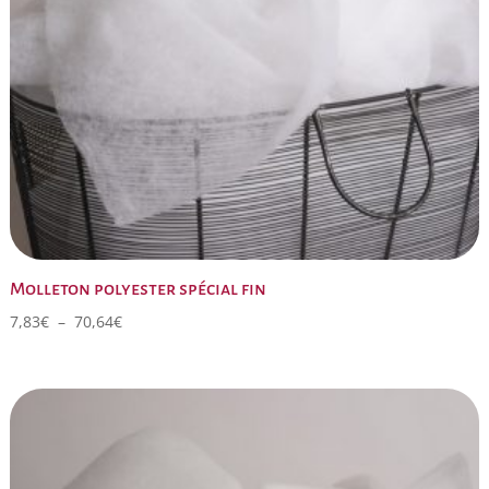
Molleton polyester spécial fin
Plage
7,83
€
–
70,64
€
de
prix :
7,83€
à
70,64€