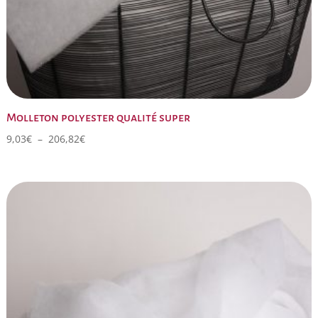
Molleton polyester qualité super
Plage
9,03
€
–
206,82
€
de
prix :
9,03€
à
206,82€