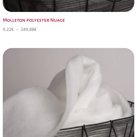
Molleton polyester Nuage
Plage
9,22
€
–
249,88
€
de
prix :
9,22€
à
249,88€