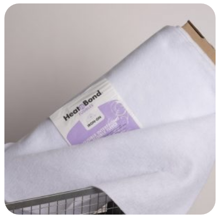
9,49€
à
152,05€