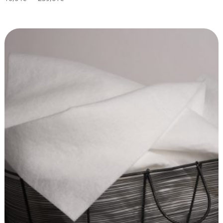
de
prix :
10,64€
à
239,61€