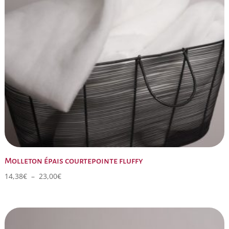
Molleton épais courtepointe fluffy
Plage
14,38
€
–
23,00
€
de
prix :
14,38€
à