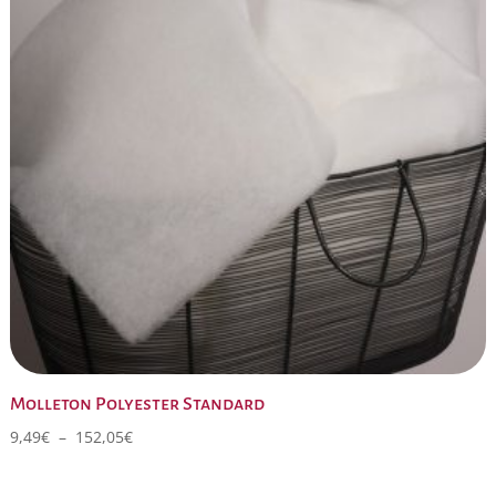
Molleton Polyester Standard
Plage
9,49
€
–
152,05
€
de
prix :