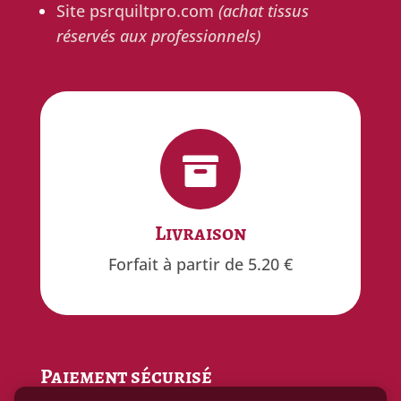
Site psrquiltpro.com
(achat tissus
réservés aux professionnels)


Gratuit
Livraison
offert à partir de 100€ d'achat
Forfait à partir de 5.20 €
Paiement sécurisé