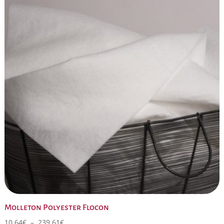
23,00€
Molleton Polyester Flocon
Plage
10,64
€
–
239,61
€