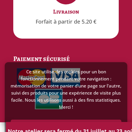
Gratuit
Livraison
offert à partir de 100€ d'achat
Forfait à partir de 5.20 €
Paiement sécurisé
Ce site utilise des cookies pour un bon
fonctionnement pendant votre navigation :
mémorisation de votre panier d'une page sur l'autre,
suivi des produits pour une expérience de visite plus
facile. Nous les utilisons aussi à des fins statistiques.
Merci !
Accepter
Notre atelier sera fermé du 31 juillet au 23 ao