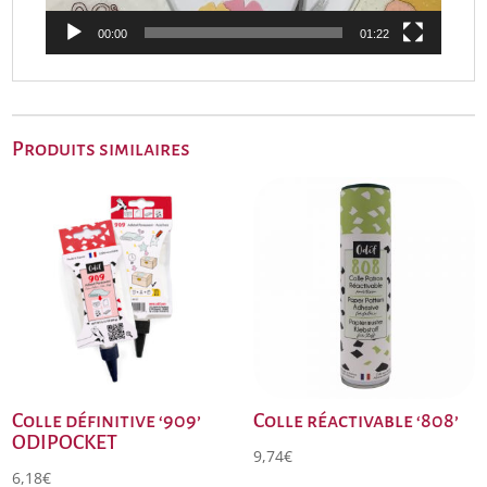
00:00
01:22
Produits similaires
Colle définitive ‘909’
Colle réactivable ‘808’
ODIPOCKET
9,74
€
6,18
€