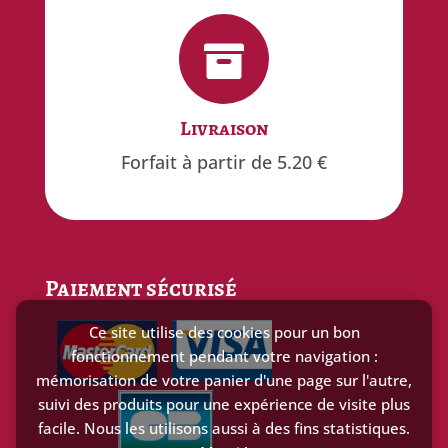


Gratuit
Livraison
offert à partir de 100€ d'achat
Forfait à partir de 5.20 €
Paiement sécurisé
Ce site utilise des cookies pour un bon
fonctionnement pendant votre navigation :
mémorisation de votre panier d'une page sur l'autre,
suivi des produits pour une expérience de visite plus
facile. Nous les utilisons aussi à des fins statistiques.